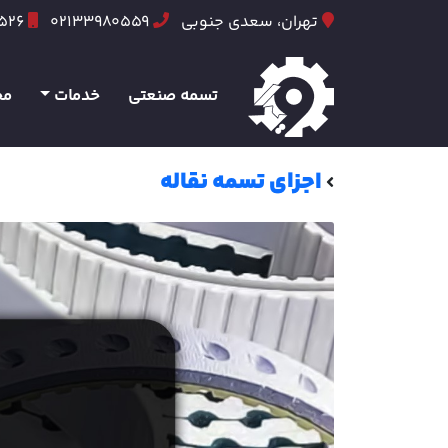
تهران، سعدی جنوبی
02133980559
6526
تسمه صنعتی
خدمات
مح
اجزای تسمه نقاله