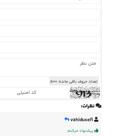
تعداد حروف باقی مانده:
500
نظرات:
vahidusefi
پیشنهاد میکنم