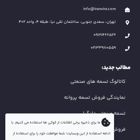
info@iranvira.com
تهران، سعدی جنوبی، ساختمان تقی نیا، طبقه 4، واحد 402
09121466526
02133980559
مطالب جدید:
کاتالوگ تسمه های صنعتی
نمایندگی فروش تسمه پروانه
تسمه صنعتی دانگیل
ما برای ذخیره برخی اطلاعات از کوکی ها استفاده می کنیم. با
فروش تسمه دندانه دار
ادامه استفاده از این وبسایت؛ شما موافقت خود را برای استفاده از