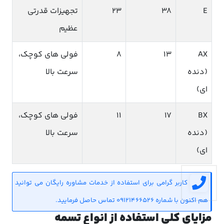
E
38
23
تجهیزات قدرتی
عظیم
AX
13
8
فولی های کوچک،
(دنده
سرعت بالا
ای)
BX
17
11
فولی های کوچک،
(دنده
سرعت بالا
ای)
کاربر گرامی برای استفاده از خدمات مشاوره رایگان می توانید
هم اکنون با شماره 09121466526 تماس حاصل فرمایید.
مزایای کلی استفاده از انواع تسمه