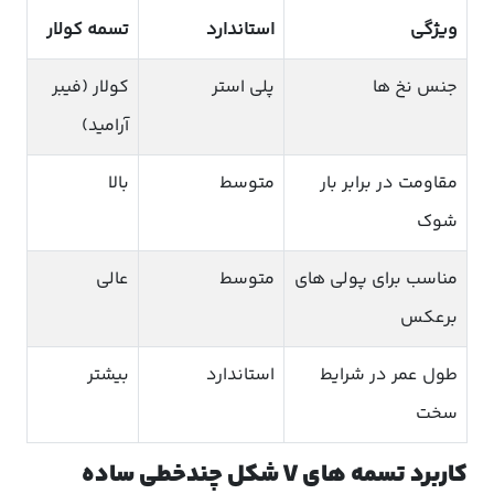
ویژگی
استاندارد
تسمه کولار
جنس نخ ها
پلی استر
کولار (فیبر
آرامید)
مقاومت در برابر بار
متوسط
بالا
شوک
مناسب برای پولی های
متوسط
عالی
برعکس
طول عمر در شرایط
استاندارد
بیشتر
سخت
کاربرد تسمه های V شکل چندخطی ساده