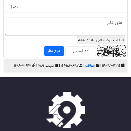
تعداد حروف باقی مانده:
500
درج نظر
۱۴۰۲/۰۳/۱۶ |
مقالات
|
1669568487 |
بازدید: 759 |
1686070927