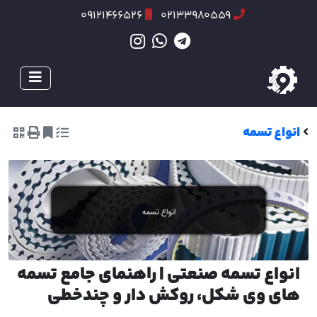
09121466526
02133980559
انواع تسمه
انواع تسمه صنعتی | راهنمای جامع تسمه
های وی شکل، روکش دار و چندخطی