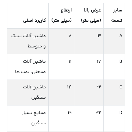
سایز
عرض بالا
ارتفاع
تسمه
(میلی متر)
(میلی متر)
کاربرد اصلی
A
13
8
ماشین آلات سبک
و متوسط
B
17
11
ماشین آلات
صنعتی، پمپ ها
C
22
14
ماشین آلات
سنگین
D
32
19
صنایع بسیار
سنگین