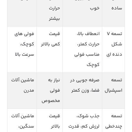
ساده
خوب
حرارت
بیشتر
تسمه V
انعطاف بالا،
قیمت
فولی های
شکل
حرارت کمتر،
کمی بالاتر
کوچک،
دنده ای
مناسب فولی
سرعت بالا
کوچک
تسمه
صرفه جویی در
نیاز به
ماشین آلات
اسپشیال
فضا، وزن کمتر
فولی
مدرن
مخصوص
تسمه
جذب شوک،
قیمت
ماشین آلات
چندخطی
لرزش کم، قدرت
بالاتر
سنگین،