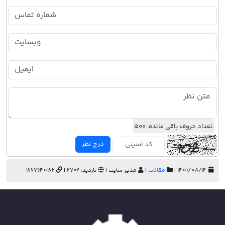
تعداد حروف باقی مانده:
500
درج نظر
۱۴۰۱/۰۸/۱۴ |
مقالات
|
مدیر سایت |
بازدید: 2702 |
1667640162