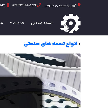
تهران، سعدی جنوبی
02133980559
6526
تسمه صنعتی
خدمات
مح
انواع تسمه های صنعتی