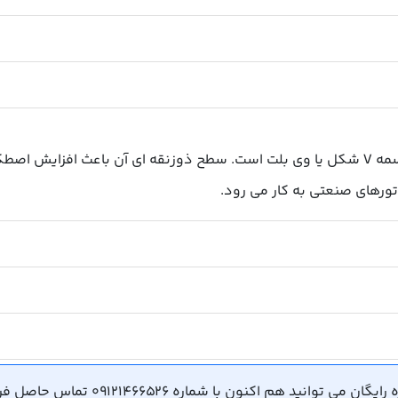
، تسمه V شکل یا وی بلت است. سطح ذوزنقه ای آن باعث افزایش اص
ورهای صنعتی به کار می رود.
ید هم اکنون با شماره 09121466526 تماس حاصل فرمایید.