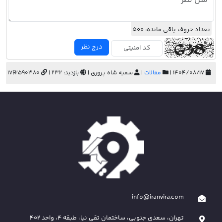
تعداد حروف باقی مانده:
500
درج نظر
۱۴۰۴/۰۸/۱۷ |
مقالات
|
سمیه شاه پروری |
بازدید: 232 |
1762590380
info@iranvira.com
تهران، سعدی جنوبی، ساختمان تقی نیا، طبقه 4، واحد 402