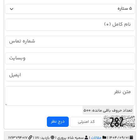
تعداد حروف باقی مانده:
500
درج نظر
۱۴۰۴/۰۹/۰۱ |
مقالات
|
سمیه شاه پروری |
بازدید: 181 |
1763794017