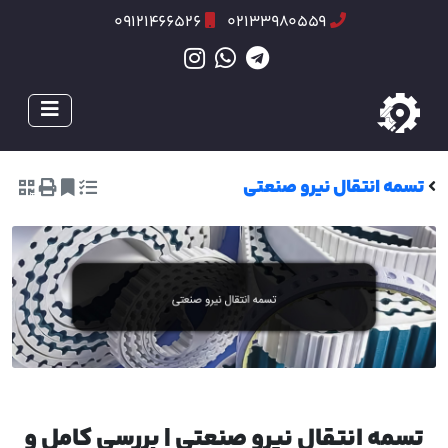
09121466526
02133980559
تسمه انتقال نیرو صنعتی
تسمه انتقال نیرو صنعتی | بررسی کامل و