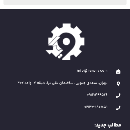
info@iranvira.com
تهران، سعدی جنوبی، ساختمان تقی نیا، طبقه 4، واحد 402
09121466526
02133980559
مطالب جدید: