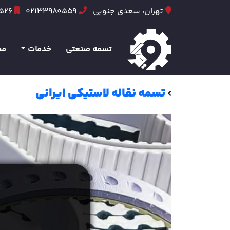
تهران، سعدی جنوبی
02133980559
6526
تسمه صنعتی
خدمات
مح
تسمه نقاله لاستیکی ایرانی