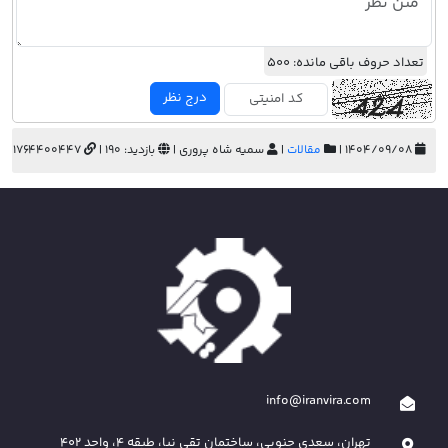
تعداد حروف باقی مانده:
500
درج نظر
۱۴۰۴/۰۹/۰۸ |
مقالات
|
سمیه شاه پروری |
بازدید: 190 |
1764400447
info@iranvira.com
تهران، سعدی جنوبی، ساختمان تقی نیا، طبقه 4، واحد 402