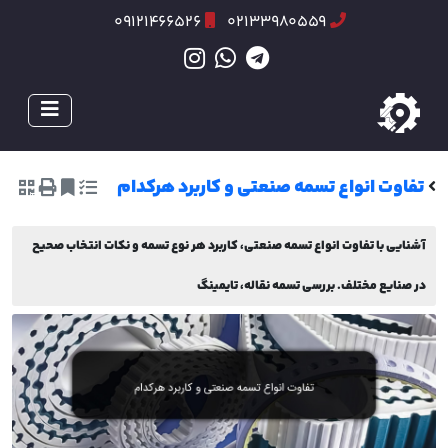
09121466526
02133980559
تفاوت انواع تسمه صنعتی و کاربرد هرکدام
آشنایی با تفاوت انواع تسمه صنعتی، کاربرد هر نوع تسمه و نکات انتخاب صحیح
در صنایع مختلف. بررسی تسمه نقاله، تایمینگ