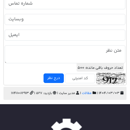
تعداد حروف باقی مانده:
500
درج نظر
۱۴۰۴/۰۳/۰۳ |
مقالات
|
مدیر سایت |
بازدید: 527 |
1748082913