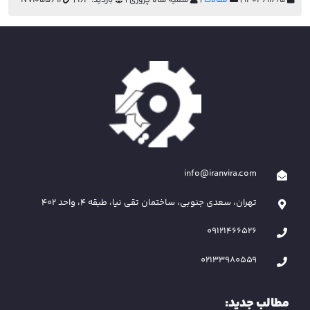
۱۴۰۴/۱۱/۲۵ |
مقالات
|
سمیه شاه پروری |
بازدید: 164 |
1771055691
info@iranvira.com
تهران، سعدی جنوبی، ساختمان تقی نیا، طبقه 4، واحد 402
09121466526
02133980559
مطالب جدید: