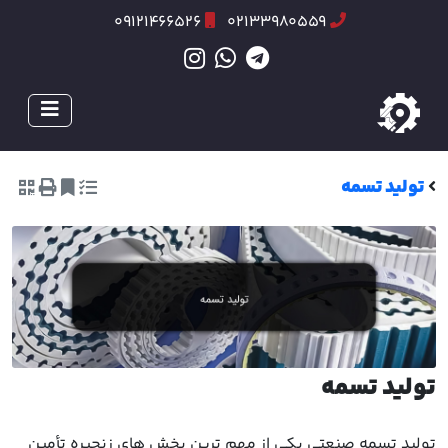
09121466526
02133980559
تولید تسمه
تولید تسمه
تولید تسمه صنعتی یکی از مهم ترین بخش های زنجیره تأمین