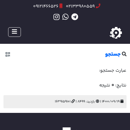
09121466526
02133980559
جستجو
عبارت جستجو:
نتایج:
0
نتیجه
۱۴۰۰/۰۹/۱۹ |
بازدید: 8499 |
1639159101