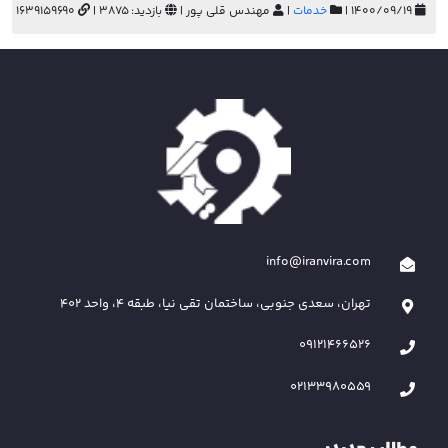
۱۴۰۰/۰۹/۱۹ |
خدمات
|
مهندس قلی پور |
بازدید: 3875 |
1639159690
info@iranvira.com
تهران، سعدی جنوبی، ساختمان تقی نیا، طبقه 4، واحد 402
09121466526
02133980559