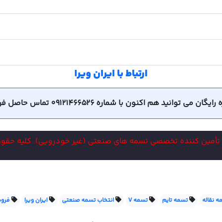
ارتباط با ایران ویرا
ید هم اکنون با شماره 09121466526 تماس حاصل فرمایید.
 تأمین کننده تخصصی تسمه های صنعتی (غیر خودرویی). کلیه حق
ه نقاله
تسمه تایم
تسمه V
انتخاب تسمه صنعتی
ایران ویرا
فرو