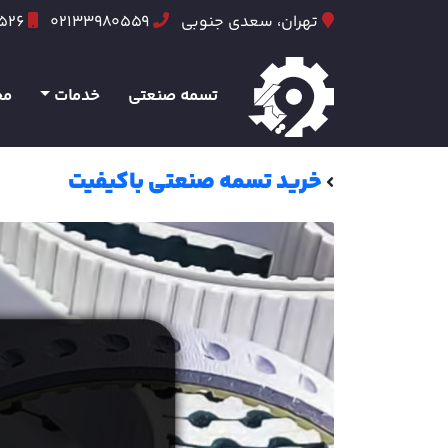
تهران، سعدی جنوبی
02133980559
6526
تسمه صنعتی
خدمات
مح
خرید تسمه صنعتی باکیفیت