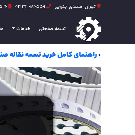
تهران، سعدی جنوبی
02133980559
6526
تسمه صنعتی
خدمات
مح
راهنمای کامل خرید تسمه نقاله صن