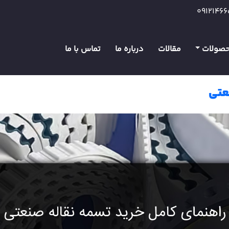
0912146
صولات
مقالات
درباره ما
تماس با ما
عتی