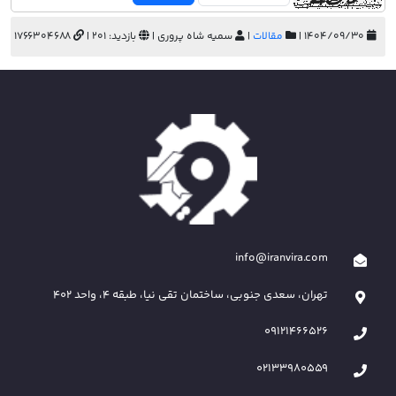
۱۴۰۴/۰۹/۳۰ |
مقالات
|
سمیه شاه پروری |
بازدید: 201 |
1766304688
info@iranvira.com
تهران، سعدی جنوبی، ساختمان تقی نیا، طبقه 4، واحد 402
09121466526
02133980559