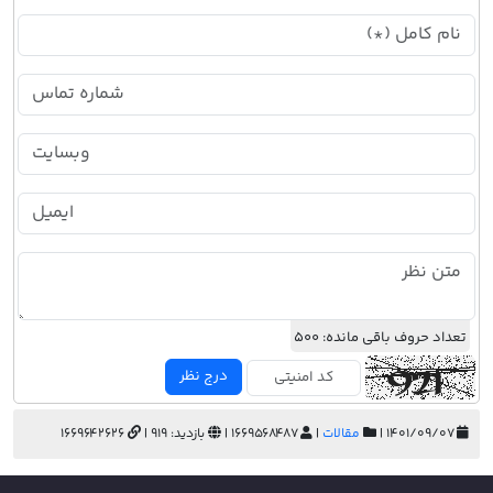
تعداد حروف باقی مانده:
500
درج نظر
۱۴۰۱/۰۹/۰۷ |
مقالات
|
1669568487 |
بازدید: 919 |
1669642626