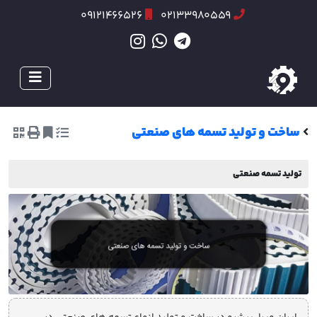
09121466526
02133980559
ساخت و تولید تسمه های صنعتی
تولید تسمه صنعتی