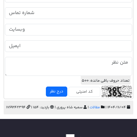
تعداد حروف باقی مانده:
500
درج نظر
۱۴۰۴/۱۱/۰۴ |
مقالات
|
سمیه شاه پروری |
بازدید: 154 |
1769242394