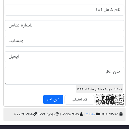
تعداد حروف باقی مانده:
500
درج نظر
۱۴۰۱/۱۲/۰۶ |
مقالات
|
1669568487 |
بازدید: 679 |
1677346965