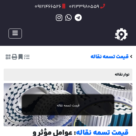
09121466526
02133980559
قیمت تسمه نقاله
نوار نقاله
قیمت تسمه نقاله
: عوامل مؤثر و