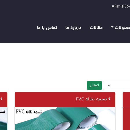
0912146
صولات
مقالات
درباره ما
تماس با ما
تسمه نقاله PVC