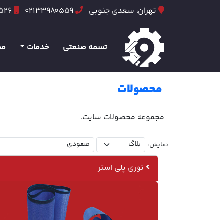
تهران، سعدی جنوبی
02133980559
6526
تسمه صنعتی
خدمات
مح
محصولات
مجموعه محصولات سایت.
نمایش:
توری پلی استر