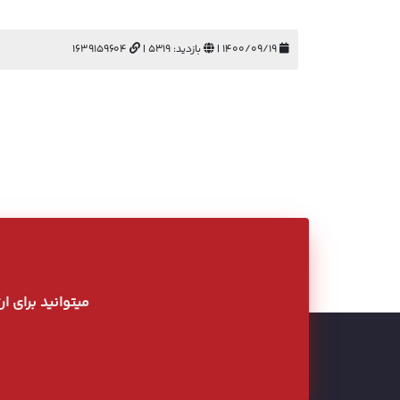
۱۴۰۰/۰۹/۱۹ |
بازدید: 5319 |
1639159604
میتوانید برای ا