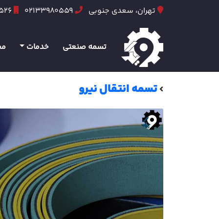
تهران، سعدی جنوبی
02133980559
6526
تسمه صنعتی
خدمات
مح
تسمه انتقال نیرو