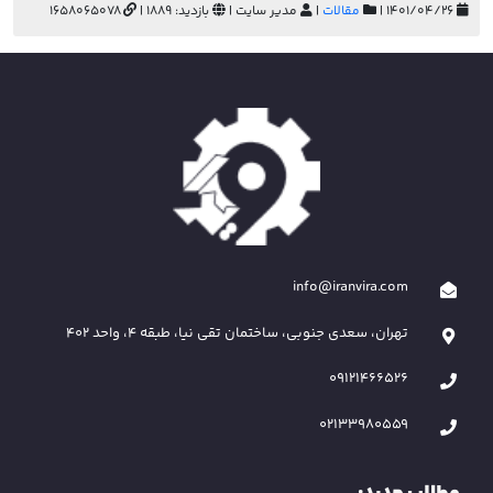
۱۴۰۱/۰۴/۲۶ |
مقالات
|
مدیر سایت |
بازدید: 1889 |
1658065078
info@iranvira.com
تهران، سعدی جنوبی، ساختمان تقی نیا، طبقه 4، واحد 402
09121466526
02133980559