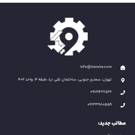
info@iranvira.com
تهران، سعدی جنوبی، ساختمان تقی نیا، طبقه 4، واحد 402
09121466526
02133980559
مطالب جدید: