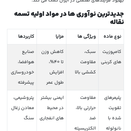
بهبود فرآیندهای صنعتی در ایران کمک می کند.
جدیدترین نوآوری ها در مواد اولیه تسمه
نقاله
نوع ماده
ویژگی ها
مزایا
کاربردها
کامپوزیت
سبک،
کاهش وزن
صنایع
های کربنی
مقاومت
تا 40%،
هوافضا،
کششی بالا
افزایش
خودروسازی
طول عمر
پیشرفته
پلیمرهای
مقاومت
ایمنی بیشتر
پتروشیمی،
تقویت
حرارتی بالا،
در محیط
معادن زغال
شده با
ضد
های انفجاری
سنگ
نانولوله
الکتریسیته