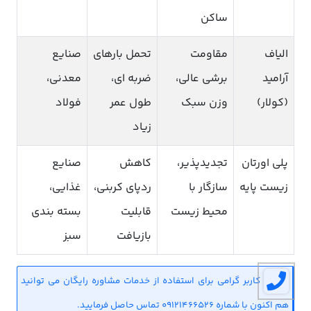
ساکن
الیاف
مقاومت
تحمل بارهای
صنایع
آرامید
برشی عالی،
ضربه ای،
معدنی،
(کولار)
وزن سبک
طول عمر
فولاد
زیاد
پلی اورتان
تجدیدپذیر،
کاهش
صنایع
زیست پایه
سازگار با
ردپای کربنی،
غذایی،
محیط زیست
قابلیت
بسته بندی
بازیافت
سبز
کاربر گرامی برای استفاده از خدمات مشاوره رایگان می توانید
هم اکنون با شماره 09121466526 تماس حاصل فرمایید.