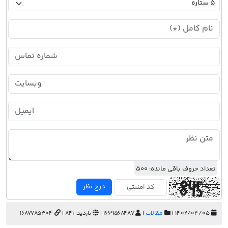
تعداد حروف باقی مانده:
500
درج نظر
۱۴۰۲/۰۴/۰۵ |
مقالات
|
1669568487 |
بازدید: 841 |
1687785304