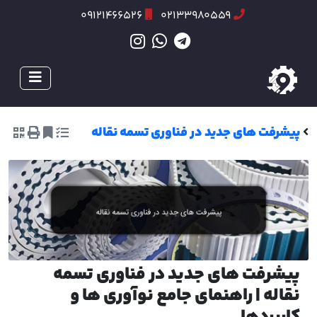
09121466526
02133980559
پیشرفت های جدید در فناوری تسمه نقاله
پیشرفت های جدید در فناوری تسمه
نقاله | راهنمای جامع نوآوری ها و
کاربردها