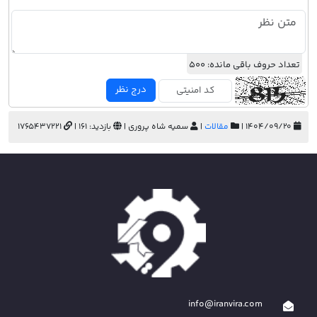
تعداد حروف باقی مانده:
500
درج نظر
۱۴۰۴/۰۹/۲۰ |
مقالات
|
سمیه شاه پروری |
بازدید: 161 |
1765437221
info@iranvira.com