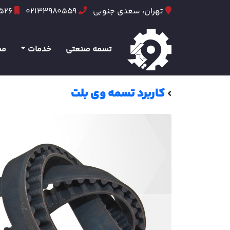
تهران، سعدی جنوبی
02133980559
6526
تسمه صنعتی
خدمات
مح
کاربرد تسمه وی بلت