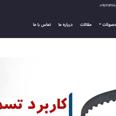
0912146
صولات
مقالات
درباره ما
تماس با ما