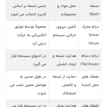
تسمه
حمل مواد و
جنس تسمه بر اساس
(Belt)
محصولات
کاربرد انتخاب می شود
درام محرک
تأمین نیروی
معمولاً توسط موتور
(Drive
حرکتی سیستم
الکتریکی به حرکت
Drum)
درمی آید
درام دنباله
هدایت تسمه و
در انتهای سیستم قرار
(Tail Drum)
ایجاد کشش
می گیرد
غلطک های
حمایت از تسمه
در طول مسیر به
حمل کننده
و کاهش
فواصل معین نصب می
اصطکاک
شوند
غلطک های
هدایت بخش
در زیر سیستم قرار می