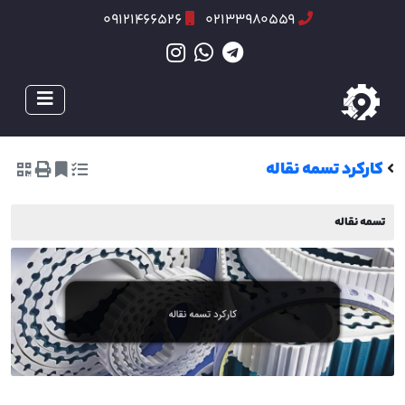
09121466526
02133980559
کارکرد تسمه نقاله
تسمه نقاله