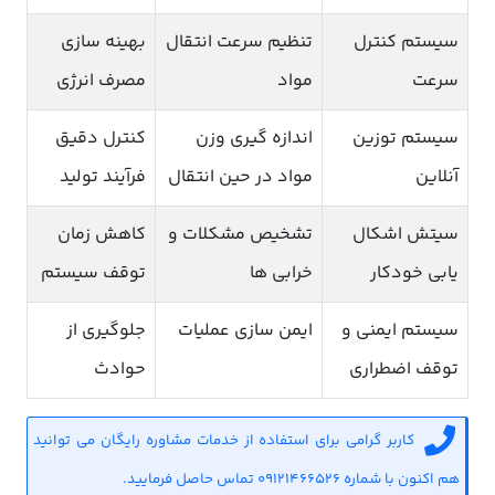
سیستم کنترل
تنظیم سرعت انتقال
بهینه سازی
سرعت
مواد
مصرف انرژی
سیستم توزین
اندازه گیری وزن
کنترل دقیق
آنلاین
مواد در حین انتقال
فرآیند تولید
سیتش اشکال
تشخیص مشکلات و
کاهش زمان
یابی خودکار
خرابی ها
توقف سیستم
سیستم ایمنی و
ایمن سازی عملیات
جلوگیری از
توقف اضطراری
حوادث
کاربر گرامی برای استفاده از خدمات مشاوره رایگان می توانید
هم اکنون با شماره 09121466526 تماس حاصل فرمایید.