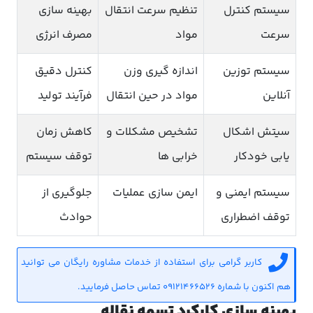
سیستم کنترل
تنظیم سرعت انتقال
بهینه سازی
سرعت
مواد
مصرف انرژی
سیستم توزین
اندازه گیری وزن
کنترل دقیق
آنلاین
مواد در حین انتقال
فرآیند تولید
سیتش اشکال
تشخیص مشکلات و
کاهش زمان
یابی خودکار
خرابی ها
توقف سیستم
سیستم ایمنی و
ایمن سازی عملیات
جلوگیری از
توقف اضطراری
حوادث
کاربر گرامی برای استفاده از خدمات مشاوره رایگان می توانید
هم اکنون با شماره 09121466526 تماس حاصل فرمایید.
بهینه سازی کارکرد تسمه نقاله