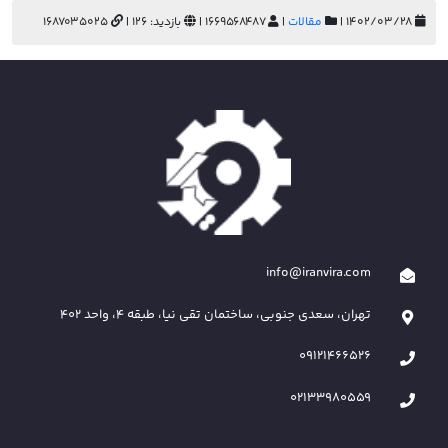
۱۴۰۲/۰۳/۲۸ |
مقالات
|
1669568487 |
بازدید: 126 |
1687035025
info@iranvira.com
تهران، سعدی جنوبی، ساختمان تقی نیا، طبقه 4، واحد 402
09121466526
02133980559