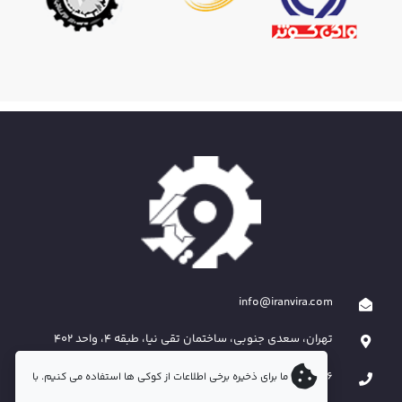
info@iranvira.com
تهران، سعدی جنوبی، ساختمان تقی نیا، طبقه 4، واحد 402
09121466526
ما برای ذخیره برخی اطلاعات از کوکی ها استفاده می کنیم. با