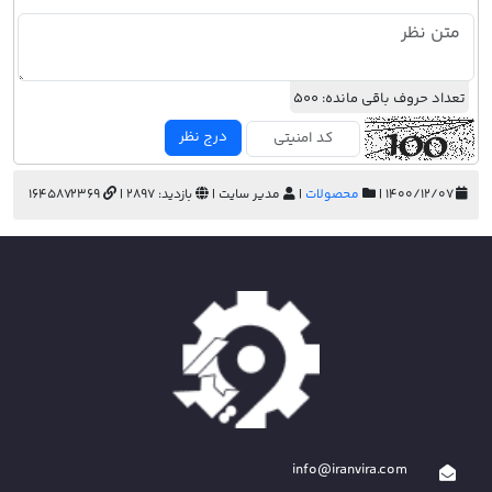
تعداد حروف باقی مانده:
500
درج نظر
۱۴۰۰/۱۲/۰۷ |
محصولات
|
مدیر سایت |
بازدید: 2897 |
1645872369
info@iranvira.com