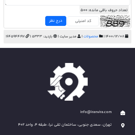
تعداد حروف باقی مانده:
500
درج نظر
۱۴۰۰/۱۲/۰۸ |
محصولات
|
مدیر سایت |
بازدید: 5333 |
1645944197
info@iranvira.com
تهران، سعدی جنوبی، ساختمان تقی نیا، طبقه 4، واحد 402