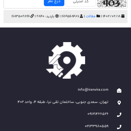
درج نظر
۱۴۰۲/۰۲/۱۸ |
مقالات
|
1669568487 |
بازدید: 2840 |
1683502896
info@iranvira.com
تهران، سعدی جنوبی، ساختمان تقی نیا، طبقه 4، واحد 402
09121466526
02133980559