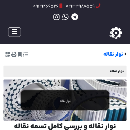
09121466526
02133980559
نوار نقاله
نوار نقاله
نوار نقاله و بررسی کامل تسمه نقاله