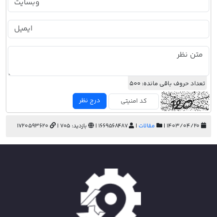
تعداد حروف باقی مانده:
500
درج نظر
۱۴۰۳/۰۴/۲۰ |
مقالات
|
1669568487 |
بازدید: 705 |
1720593620