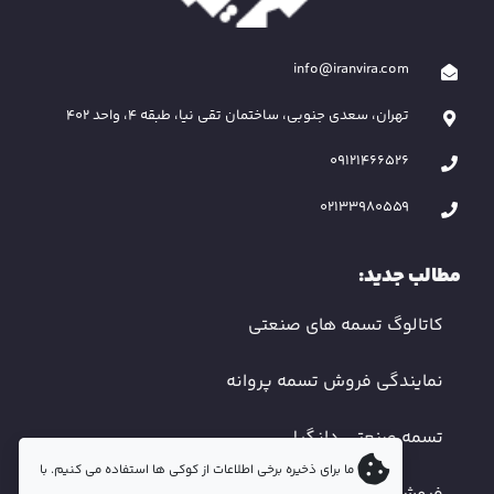
info@iranvira.com
تهران، سعدی جنوبی، ساختمان تقی نیا، طبقه 4، واحد 402
09121466526
02133980559
مطالب جدید:
کاتالوگ تسمه های صنعتی
نمایندگی فروش تسمه پروانه
تسمه صنعتی دانگیل
ما برای ذخیره برخی اطلاعات از کوکی ها استفاده می کنیم. با