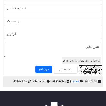
تعداد حروف باقی مانده:
500
درج نظر
۱۴۰۱/۱۱/۲۶ |
مقالات
|
1669568487 |
بازدید: 745 |
1676481250