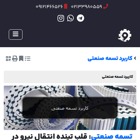
09121466526
02133980559
کاربرد تسمه صنعتی
کاربرد تسمه صنعتی
تسمه صنعتی
: قلب تپنده انتقال نیرو در